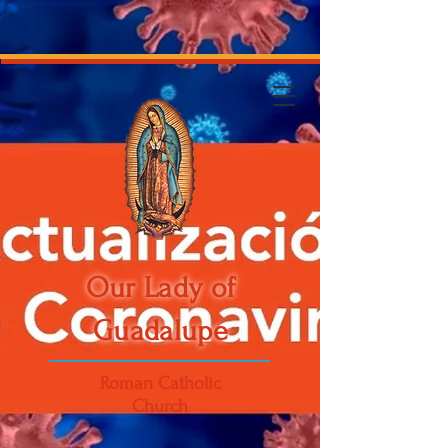
Our Lady of
Guadalupe
Roman Catholic
Church